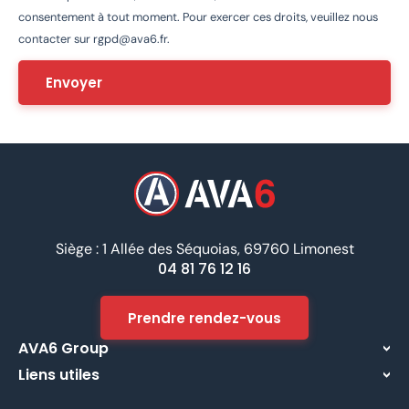
consentement à tout moment. Pour exercer ces droits, veuillez nous
contacter sur
rgpd@ava6.fr
.
Siège : 1 Allée des Séquoias, 69760 Limonest
04 81 76 12 16
Prendre rendez-vous
AVA6 Group
Liens utiles
À propos
Centre d’assistance