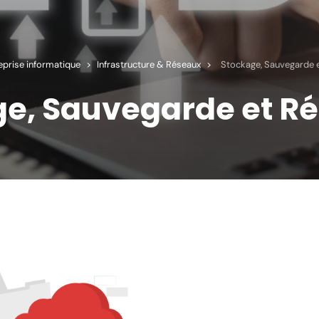
eprise informatique
>
Infrastructure & Réseaux
>
Stockage, Sauvegarde e
e, Sauvegarde et Ré