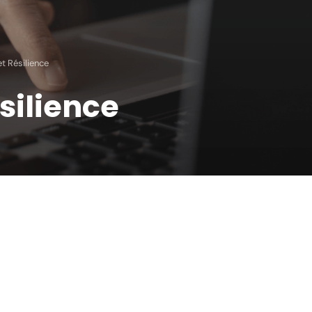
t Résilience
silience