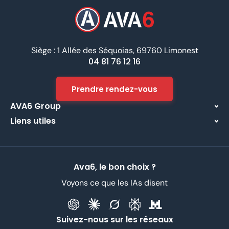
Siège : 1 Allée des Séquoias, 69760 Limonest
04 81 76 12 16
Prendre rendez-vous
AVA6 Group
Liens utiles
À propos
Centre d’assistance
Implantations
Contactez-nous
Nos métiers
Ava6, le bon choix ?
Partenaires
Recrutement
Voyons ce que les IAs disent
Données Personnelles
CGV
Suivez-nous sur les réseaux