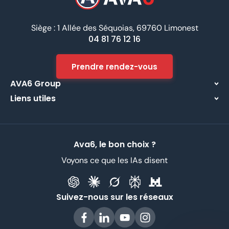
Siège : 1 Allée des Séquoias, 69760 Limonest
04 81 76 12 16
Prendre rendez-vous
AVA6 Group
Liens utiles
À propos
Centre d’assistance
Implantations
Contactez-nous
Nos métiers
Ava6, le bon choix ?
Partenaires
Recrutement
Voyons ce que les IAs disent
Données Personnelles
CGV
Suivez-nous sur les réseaux