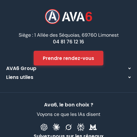
Siège : 1 Allée des Séquoias, 69760 Limonest
04 81 76 12 16
Prendre rendez-vous
AVA6 Group
Liens utiles
À propos
Centre d’assistance
Implantations
Contactez-nous
Nos métiers
Ava6, le bon choix ?
Partenaires
Recrutement
Voyons ce que les IAs disent
Données Personnelles
CGV
Suivez-nous sur les réseaux