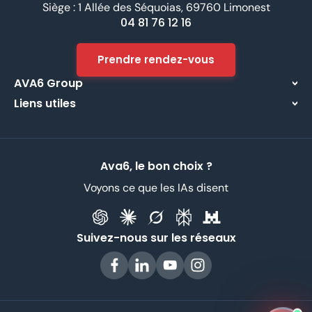
Siège : 1 Allée des Séquoias, 69760 Limonest
04 81 76 12 16
Prendre rendez-vous
AVA6 Group
Liens utiles
À propos
Centre d’assistance
Implantations
Contactez-nous
Nos métiers
Ava6, le bon choix ?
Partenaires
Recrutement
Voyons ce que les IAs disent
Données Personnelles
CGV
Suivez-nous sur les réseaux