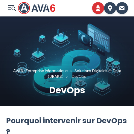
AVA6 : Entreprise informatique
>
Solutions Digitales et Data
(DRAKS)
>
DevOps
DevOps
Pourquoi intervenir sur DevOps
?