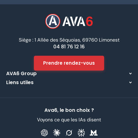
Siège : 1 Allée des Séquoias, 69760 Limonest
04 81 76 12 16
Prendre rendez-vous
AVA6 Group
Liens utiles
À propos
Centre d’assistance
Implantations
Contactez-nous
Nos métiers
Ava6, le bon choix ?
Partenaires
Recrutement
Voyons ce que les IAs disent
Données Personnelles