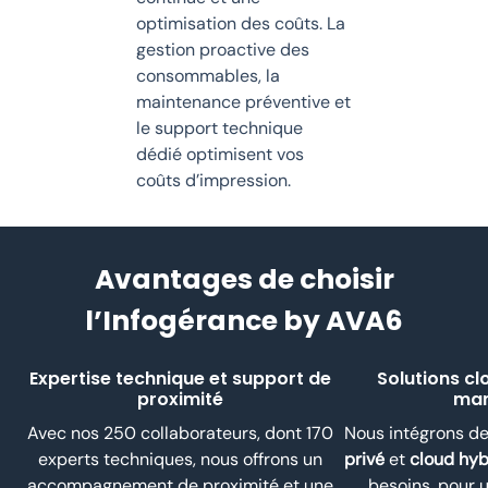
optimisation des coûts. La
gestion proactive des
consommables, la
maintenance préventive et
le support technique
dédié optimisent vos
coûts d’impression.
Avantages de choisir
l’Infogérance by AVA6
Expertise technique et support de
Solutions cl
proximité
ma
Avec nos 250 collaborateurs, dont 170
Nous intégrons de
experts techniques, nous offrons un
privé
et
cloud hyb
accompagnement de proximité et une
besoins, pour u