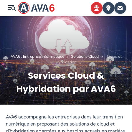
AVA6 : Entreprise informatique
>
Solutions Cloud
>
Cloud et
Hybridation
Services Cloud &
Hybridation par AVA6
AVA6 accompagne les entreprises dans leur transition
numérique en proposant des solutions de cloud et
d’hybridation adaptées aux besoins actuels en matière