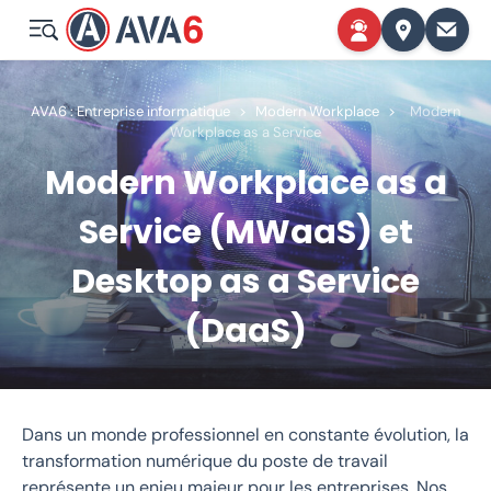
AVA6 : Entreprise informatique
>
Modern Workplace
>
Modern
Workplace as a Service
Modern Workplace as a
Service (MWaaS) et
Desktop as a Service
(DaaS)
Dans un monde professionnel en constante évolution, la
transformation numérique du poste de travail
représente un enjeu majeur pour les entreprises. Nos