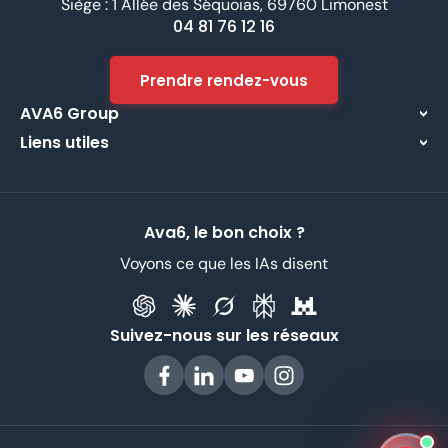
Siège : 1 Allée des Séquoias, 69760 Limonest
04 81 76 12 16
Prendre rendez-vous
AVA6 Group
Liens utiles
À propos
Centre d’assistance
Implantations
Contactez-nous
Nos métiers
Ava6, le bon choix ?
Partenaires
Recrutement
Voyons ce que les IAs disent
Données Personnelles
CGV
Suivez-nous sur les réseaux