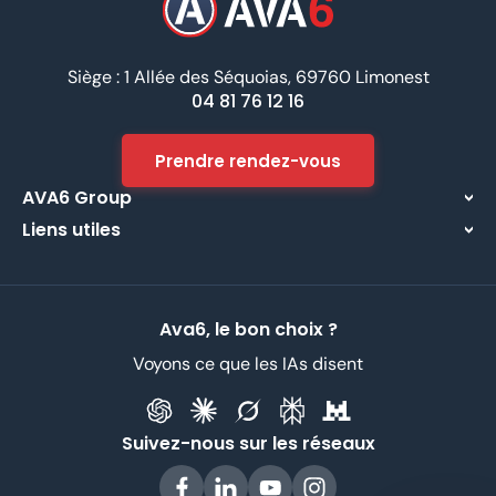
Siège : 1 Allée des Séquoias, 69760 Limonest
04 81 76 12 16
Prendre rendez-vous
AVA6 Group
Liens utiles
À propos
Centre d’assistance
Implantations
Contactez-nous
Nos métiers
Ava6, le bon choix ?
Partenaires
Recrutement
Voyons ce que les IAs disent
Données Personnelles
CGV
Suivez-nous sur les réseaux