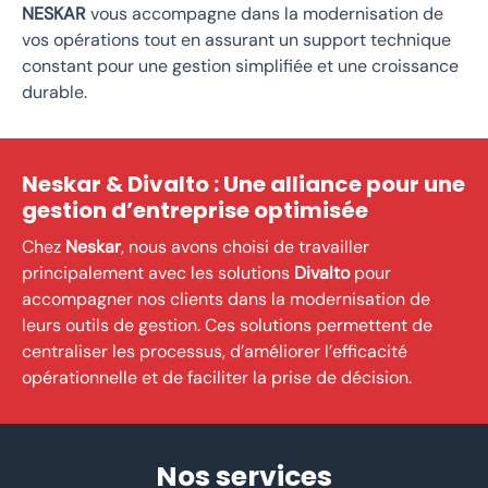
NESKAR
vous accompagne dans la modernisation de
vos opérations tout en assurant un support technique
constant pour une gestion simplifiée et une croissance
durable.
Neskar & Divalto : Une alliance pour une
gestion d’entreprise optimisée
Chez
Neskar
, nous avons choisi de travailler
principalement avec les solutions
Divalto
pour
accompagner nos clients dans la modernisation de
leurs outils de gestion. Ces solutions permettent de
centraliser les processus, d’améliorer l’efficacité
opérationnelle et de faciliter la prise de décision.
Nos services