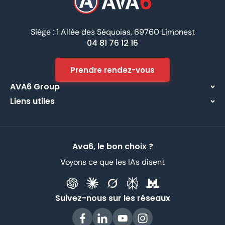
Siège : 1 Allée des Séquoias, 69760 Limonest
04 81 76 12 16
Prendre rendez-vous
AVA6 Group
Liens utiles
À propos
Centre d’assistance
Implantations
Contactez-nous
Nos métiers
Ava6, le bon choix ?
Partenaires
Recrutement
Voyons ce que les IAs disent
Données Personnelles
CGV
Suivez-nous sur les réseaux