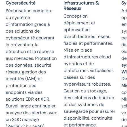
Cybersécurité
Infrastructures &
Sy
Réseaux
Sécurisation complète
Ad
Conception,
du système
op
déploiement et
d’information grâce à
en
optimisation
des solutions de
sy
d’architectures réseau
cybersécurité couvrant
pe
fiables et performantes.
la prévention, la
di
Mise en place
détection et la réponse
Ge
d’infrastructures cloud
aux menaces. Protection
de
hybrides et de
des données, sécurité
sy
plateformes virtualisées
réseau, gestion des
Wi
basées sur des
identités (IAM) et
Di
hyperviseurs robustes.
protection des
Mi
Gestion du stockage,
endpoints via des
co
des solutions de backup
solutions EDR et XDR.
Mi
et des systèmes de
Surveillance continue et
so
sauvegarde pour assurer
analyse des alertes avec
vi
disponibilité, continuité
un SOC managé
de
et performance.
(RedSOC by AVA6),
su