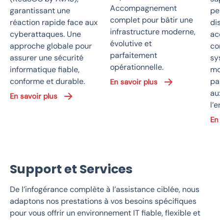
Accompagnement
garantissant une
pe
complet pour bâtir une
réaction rapide face aux
di
infrastructure moderne,
cyberattaques. Une
ac
évolutive et
approche globale pour
co
parfaitement
assurer une sécurité
sy
opérationnelle.
informatique fiable,
mo
conforme et durable.
pa
En savoir plus
au
En savoir plus
l’e
En
Support et Services
De l’infogérance complète à l’assistance ciblée, nous
adaptons nos prestations à vos besoins spécifiques
pour vous offrir un environnement IT fiable, flexible et