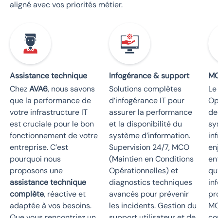
aligné avec vos priorités métier.
Assistance technique
Infogérance & support
M
Chez
AVA6
, nous savons
Solutions complètes
Le
que la performance de
d’infogérance IT pour
Op
votre infrastructure IT
assurer la performance
de
est cruciale pour le bon
et la disponibilité du
sy
fonctionnement de votre
système d’information.
in
entreprise. C’est
Supervision 24/7, MCO
en
pourquoi nous
(Maintien en Conditions
en
proposons une
Opérationnelles) et
qu
assistance technique
diagnostics techniques
in
complète
, réactive et
avancés pour prévenir
pr
adaptée à vos besoins.
les incidents. Gestion du
MC
Que vous rencontriez un
support utilisateur et de
co