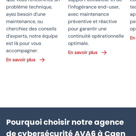
problème technique,
l’infogérance end-user,
te
ayez besoin d’une
avec maintenance
ap
maintenance, ou
préventive et réactive
pe
cherchiez des conseils
pour garantir une
op
d’experts, notre équipe
continuité opérationnelle
En
est là pour vous
optimale.
accompagner.
En savoir plus
En savoir plus
Pourquoi choisir notre agence
de cybersécurité AVA6 à Caen