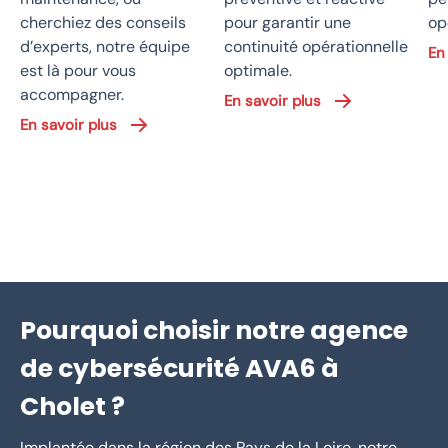
cherchiez des conseils
pour garantir une
op
d’experts, notre équipe
continuité opérationnelle
En
est là pour vous
optimale.
accompagner.
En savoir plus
En savoir plus
Pourquoi choisir notre agence
de cybersécurité AVA6 à
Cholet ?
Implantée dans la région des Pays de la Loire, notre