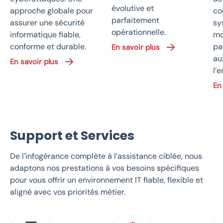
évolutive et
approche globale pour
co
parfaitement
assurer une sécurité
sy
opérationnelle.
informatique fiable,
mo
conforme et durable.
pa
En savoir plus
au
En savoir plus
l’e
En
Support et Services
De l’infogérance complète à l’assistance ciblée, nous
adaptons nos prestations à vos besoins spécifiques
pour vous offrir un environnement IT fiable, flexible et
aligné avec vos priorités métier.