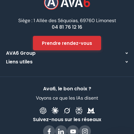
Siège : 1 Allée des Séquoias, 69760 Limonest
04 81 76 12 16
Prendre rendez-vous
AVA6 Group
Liens utiles
À propos
Centre d’assistance
Implantations
Contactez-nous
Nos métiers
Ava6, le bon choix ?
Partenaires
Recrutement
Voyons ce que les IAs disent
Données Personnelles
CGV
Suivez-nous sur les réseaux