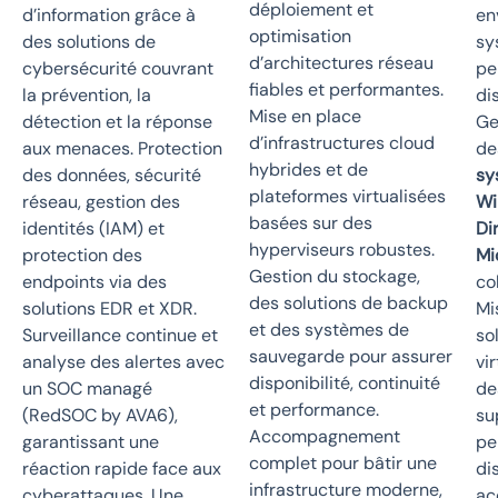
déploiement et
d’information grâce à
en
optimisation
des solutions de
sy
d’architectures réseau
cybersécurité couvrant
pe
fiables et performantes.
la prévention, la
di
Mise en place
détection et la réponse
Ge
d’infrastructures cloud
aux menaces. Protection
de
hybrides et de
des données, sécurité
sy
plateformes virtualisées
réseau, gestion des
Wi
basées sur des
identités (IAM) et
Di
hyperviseurs robustes.
protection des
Mi
Gestion du stockage,
endpoints via des
co
des solutions de backup
solutions EDR et XDR.
Mi
et des systèmes de
Surveillance continue et
so
sauvegarde pour assurer
analyse des alertes avec
vi
disponibilité, continuité
un SOC managé
de
et performance.
(RedSOC by AVA6),
su
Accompagnement
garantissant une
pe
complet pour bâtir une
réaction rapide face aux
di
infrastructure moderne,
cyberattaques. Une
ac