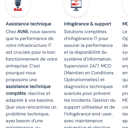
Assistance technique
Infogérance & support
M
Chez
AVA6
, nous savons
Solutions complètes
Le
que la performance de
d’infogérance IT pour
Op
votre infrastructure IT
assurer la performance
de
est cruciale pour le bon
et la disponibilité du
sy
fonctionnement de votre
système d’information.
in
entreprise. C’est
Supervision 24/7, MCO
en
pourquoi nous
(Maintien en Conditions
en
proposons une
Opérationnelles) et
qu
assistance technique
diagnostics techniques
in
complète
, réactive et
avancés pour prévenir
pr
adaptée à vos besoins.
les incidents. Gestion du
MC
Que vous rencontriez un
support utilisateur et de
co
problème technique,
l’infogérance end-user,
te
ayez besoin d’une
avec maintenance
ap
maintenance, ou
préventive et réactive
pe