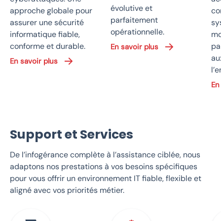
évolutive et
approche globale pour
co
parfaitement
assurer une sécurité
sy
opérationnelle.
informatique fiable,
mo
conforme et durable.
pa
En savoir plus
au
En savoir plus
l’e
En
Support et Services
De l’infogérance complète à l’assistance ciblée, nous
adaptons nos prestations à vos besoins spécifiques
pour vous offrir un environnement IT fiable, flexible et
aligné avec vos priorités métier.