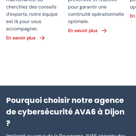
cherchiez des conseils
pour garantir une
op
d’experts, notre équipe
continuité opérationnelle
En
est là pour vous
optimale.
accompagner.
En savoir plus
En savoir plus
Pourquoi choisir notre agence
de cybersécurité AVA6 à Dijon
?
Implanté au cœur de la Bourgogne, AVA6 apporte des