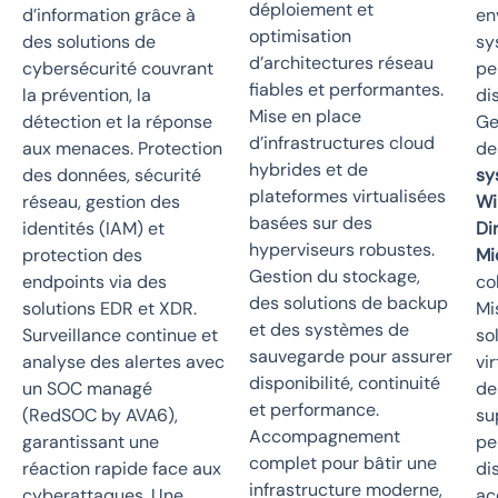
déploiement et
d’information grâce à
en
optimisation
des solutions de
sy
d’architectures réseau
cybersécurité couvrant
pe
fiables et performantes.
la prévention, la
di
Mise en place
détection et la réponse
Ge
d’infrastructures cloud
aux menaces. Protection
de
hybrides et de
des données, sécurité
sy
plateformes virtualisées
réseau, gestion des
Wi
basées sur des
identités (IAM) et
Di
hyperviseurs robustes.
protection des
Mi
Gestion du stockage,
endpoints via des
co
des solutions de backup
solutions EDR et XDR.
Mi
et des systèmes de
Surveillance continue et
so
sauvegarde pour assurer
analyse des alertes avec
vi
disponibilité, continuité
un SOC managé
de
et performance.
(RedSOC by AVA6),
su
Accompagnement
garantissant une
pe
complet pour bâtir une
réaction rapide face aux
di
infrastructure moderne,
cyberattaques. Une
ac