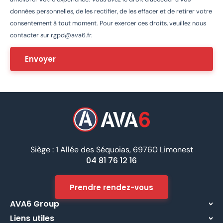
données personnelles, de les rectifier, de les effacer et de retirer votre
consentement à tout moment. Pour exercer ces droits, veuillez nous
contacter sur
rgpd@ava6.fr
.
Siège : 1 Allée des Séquoias, 69760 Limonest
04 81 76 12 16
Prendre rendez-vous
AVA6 Group
Liens utiles
À propos