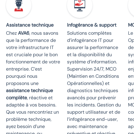
Assistance technique
Infogérance & support
M
Chez
AVA6
, nous savons
Solutions complètes
Le
que la performance de
d’infogérance IT pour
Op
votre infrastructure IT
assurer la performance
de
est cruciale pour le bon
et la disponibilité du
sy
fonctionnement de votre
système d’information.
in
entreprise. C’est
Supervision 24/7, MCO
en
pourquoi nous
(Maintien en Conditions
en
proposons une
Opérationnelles) et
qu
assistance technique
diagnostics techniques
in
complète
, réactive et
avancés pour prévenir
pr
adaptée à vos besoins.
les incidents. Gestion du
MC
Que vous rencontriez un
support utilisateur et de
co
problème technique,
l’infogérance end-user,
te
ayez besoin d’une
avec maintenance
ap
maintenance, ou
préventive et réactive
pe