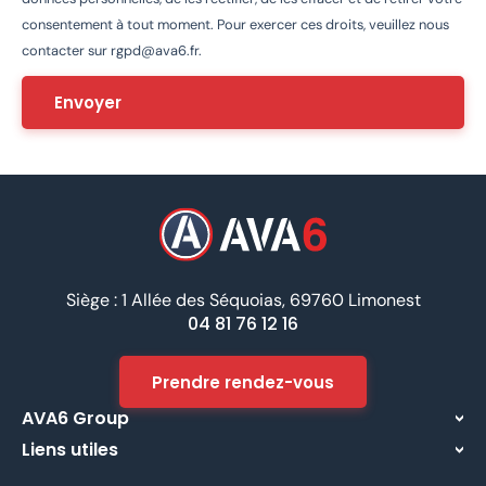
consentement à tout moment. Pour exercer ces droits, veuillez nous
contacter sur
rgpd@ava6.fr
.
Siège : 1 Allée des Séquoias, 69760 Limonest
04 81 76 12 16
Prendre rendez-vous
AVA6 Group
Liens utiles
À propos