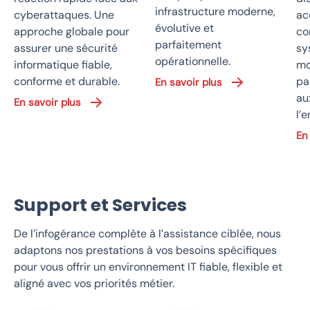
infrastructure moderne,
cyberattaques. Une
ac
évolutive et
approche globale pour
co
parfaitement
assurer une sécurité
sy
opérationnelle.
informatique fiable,
mo
conforme et durable.
pa
En savoir plus
au
En savoir plus
l’e
En
Support et Services
De l’infogérance complète à l’assistance ciblée, nous
adaptons nos prestations à vos besoins spécifiques
pour vous offrir un environnement IT fiable, flexible et
aligné avec vos priorités métier.