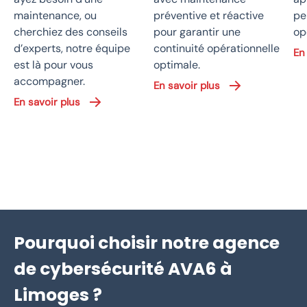
maintenance, ou
préventive et réactive
pe
cherchiez des conseils
pour garantir une
op
d’experts, notre équipe
continuité opérationnelle
En
est là pour vous
optimale.
accompagner.
En savoir plus
En savoir plus
Pourquoi choisir notre agence
de cybersécurité AVA6 à
Limoges ?