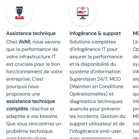
Assistance technique
Infogérance & support
M
Chez
AVA6
, nous savons
Solutions complètes
Le
que la performance de
d’infogérance IT pour
Op
votre infrastructure IT
assurer la performance
de
est cruciale pour le bon
et la disponibilité du
sy
fonctionnement de votre
système d’information.
in
entreprise. C’est
Supervision 24/7, MCO
en
pourquoi nous
(Maintien en Conditions
en
proposons une
Opérationnelles) et
qu
assistance technique
diagnostics techniques
in
complète
, réactive et
avancés pour prévenir
pr
adaptée à vos besoins.
les incidents. Gestion du
MC
Que vous rencontriez un
support utilisateur et de
co
problème technique,
l’infogérance end-user,
te
ayez besoin d’une
avec maintenance
ap