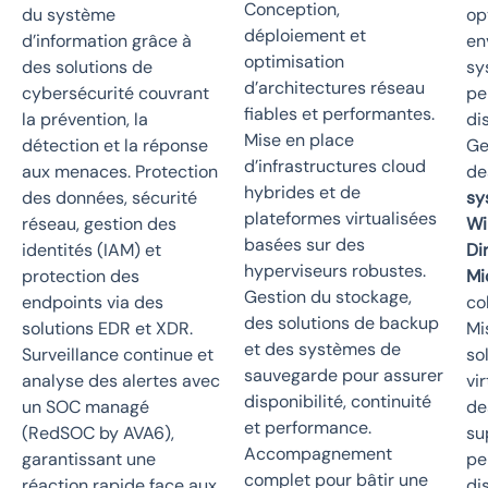
Conception,
du système
op
déploiement et
d’information grâce à
en
optimisation
des solutions de
sy
d’architectures réseau
cybersécurité couvrant
pe
fiables et performantes.
la prévention, la
di
Mise en place
détection et la réponse
Ge
d’infrastructures cloud
aux menaces. Protection
de
hybrides et de
des données, sécurité
sy
plateformes virtualisées
réseau, gestion des
Wi
basées sur des
identités (IAM) et
Di
hyperviseurs robustes.
protection des
Mi
Gestion du stockage,
endpoints via des
co
des solutions de backup
solutions EDR et XDR.
Mi
et des systèmes de
Surveillance continue et
so
sauvegarde pour assurer
analyse des alertes avec
vi
disponibilité, continuité
un SOC managé
de
et performance.
(RedSOC by AVA6),
su
Accompagnement
garantissant une
pe
complet pour bâtir une
réaction rapide face aux
di