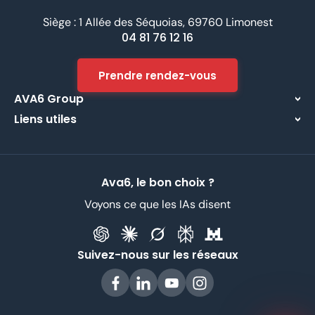
Siège : 1 Allée des Séquoias, 69760 Limonest
04 81 76 12 16
Prendre rendez-vous
AVA6 Group
Liens utiles
À propos
Centre d’assistance
Implantations
Contactez-nous
Nos métiers
Ava6, le bon choix ?
Partenaires
Recrutement
Voyons ce que les IAs disent
Données Personnelles
CGV
Suivez-nous sur les réseaux