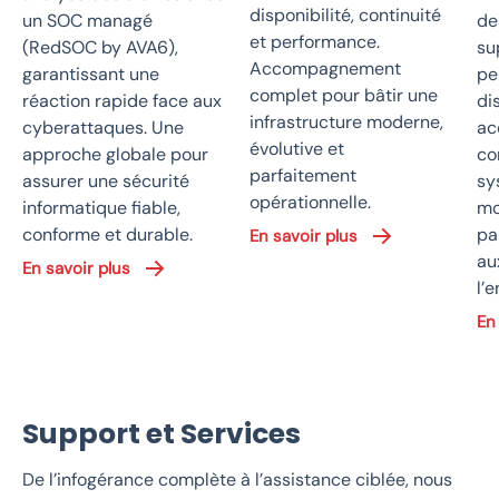
disponibilité, continuité
un SOC managé
de
et performance.
(RedSOC by AVA6),
su
Accompagnement
garantissant une
pe
complet pour bâtir une
réaction rapide face aux
di
infrastructure moderne,
cyberattaques. Une
ac
évolutive et
approche globale pour
co
parfaitement
assurer une sécurité
sy
opérationnelle.
informatique fiable,
mo
conforme et durable.
pa
En savoir plus
au
En savoir plus
l’e
En
Support et Services
De l’infogérance complète à l’assistance ciblée, nous