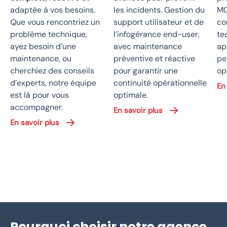
adaptée à vos besoins.
les incidents. Gestion du
MC
Que vous rencontriez un
support utilisateur et de
co
problème technique,
l’infogérance end-user,
te
ayez besoin d’une
avec maintenance
ap
maintenance, ou
préventive et réactive
pe
cherchiez des conseils
pour garantir une
op
d’experts, notre équipe
continuité opérationnelle
En
est là pour vous
optimale.
accompagner.
En savoir plus
En savoir plus
Pourquoi choisir notre agence