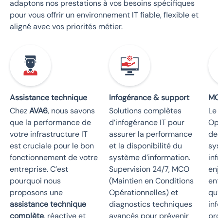
adaptons nos prestations à vos besoins spécifiques
pour vous offrir un environnement IT fiable, flexible et
aligné avec vos priorités métier.
Assistance technique
Infogérance & support
M
Chez
AVA6
, nous savons
Solutions complètes
Le
que la performance de
d’infogérance IT pour
Op
votre infrastructure IT
assurer la performance
de
est cruciale pour le bon
et la disponibilité du
sy
fonctionnement de votre
système d’information.
in
entreprise. C’est
Supervision 24/7, MCO
en
pourquoi nous
(Maintien en Conditions
en
proposons une
Opérationnelles) et
qu
assistance technique
diagnostics techniques
in
complète
, réactive et
avancés pour prévenir
pr