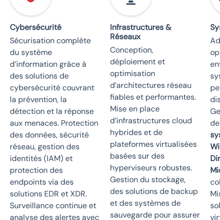
Cybersécurité
Infrastructures &
Sy
Réseaux
Sécurisation complète
Ad
Conception,
du système
op
déploiement et
d’information grâce à
en
optimisation
des solutions de
sy
d’architectures réseau
cybersécurité couvrant
pe
fiables et performantes.
la prévention, la
di
Mise en place
détection et la réponse
Ge
d’infrastructures cloud
aux menaces. Protection
de
hybrides et de
des données, sécurité
sy
plateformes virtualisées
réseau, gestion des
Wi
basées sur des
identités (IAM) et
Di
hyperviseurs robustes.
protection des
Mi
Gestion du stockage,
endpoints via des
co
des solutions de backup
solutions EDR et XDR.
Mi
et des systèmes de
Surveillance continue et
so
sauvegarde pour assurer
analyse des alertes avec
vi