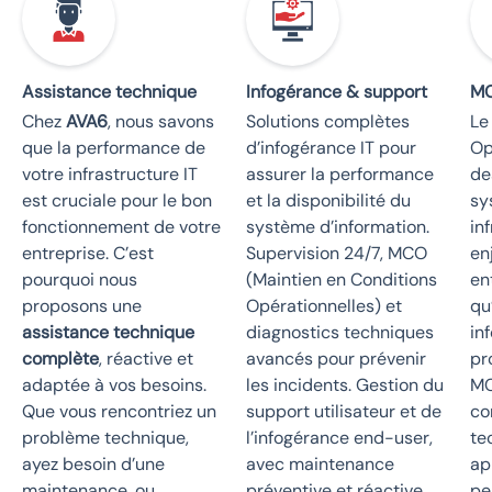
Assistance technique
Infogérance & support
M
Chez
AVA6
, nous savons
Solutions complètes
Le
que la performance de
d’infogérance IT pour
Op
votre infrastructure IT
assurer la performance
de
est cruciale pour le bon
et la disponibilité du
sy
fonctionnement de votre
système d’information.
in
entreprise. C’est
Supervision 24/7, MCO
en
pourquoi nous
(Maintien en Conditions
en
proposons une
Opérationnelles) et
qu
assistance technique
diagnostics techniques
in
complète
, réactive et
avancés pour prévenir
pr
adaptée à vos besoins.
les incidents. Gestion du
MC
Que vous rencontriez un
support utilisateur et de
co
problème technique,
l’infogérance end-user,
te
ayez besoin d’une
avec maintenance
ap
maintenance, ou
préventive et réactive
pe