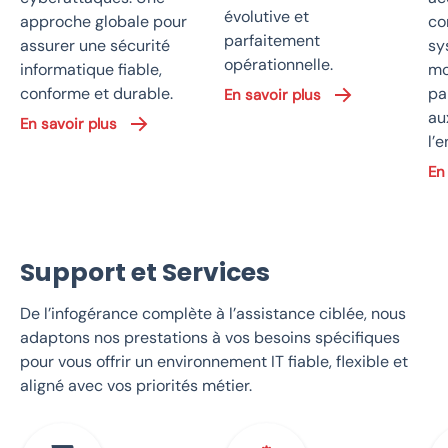
évolutive et
approche globale pour
co
parfaitement
assurer une sécurité
sy
opérationnelle.
informatique fiable,
mo
conforme et durable.
pa
En savoir plus
au
En savoir plus
l’e
En
Support et Services
De l’infogérance complète à l’assistance ciblée, nous
adaptons nos prestations à vos besoins spécifiques
pour vous offrir un environnement IT fiable, flexible et
aligné avec vos priorités métier.