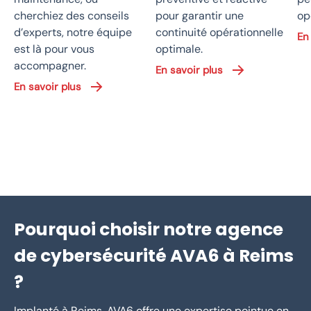
cherchiez des conseils
pour garantir une
op
d’experts, notre équipe
continuité opérationnelle
En
est là pour vous
optimale.
accompagner.
En savoir plus
En savoir plus
Pourquoi choisir notre agence
de cybersécurité AVA6 à Reims
?
Implanté à Reims, AVA6 offre une expertise pointue en