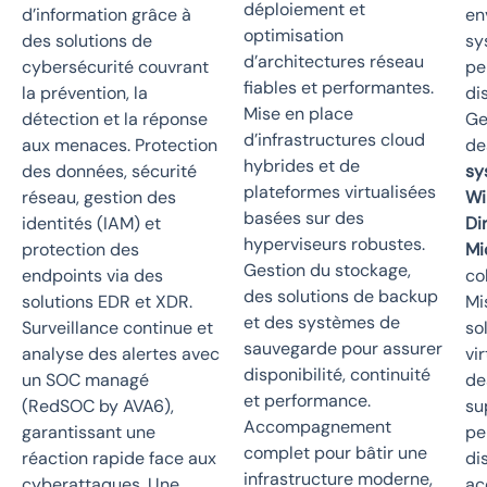
déploiement et
d’information grâce à
en
optimisation
des solutions de
sy
d’architectures réseau
cybersécurité couvrant
pe
fiables et performantes.
la prévention, la
di
Mise en place
détection et la réponse
Ge
d’infrastructures cloud
aux menaces. Protection
de
hybrides et de
des données, sécurité
sy
plateformes virtualisées
réseau, gestion des
Wi
basées sur des
identités (IAM) et
Di
hyperviseurs robustes.
protection des
Mi
Gestion du stockage,
endpoints via des
co
des solutions de backup
solutions EDR et XDR.
Mi
et des systèmes de
Surveillance continue et
so
sauvegarde pour assurer
analyse des alertes avec
vi
disponibilité, continuité
un SOC managé
de
et performance.
(RedSOC by AVA6),
su
Accompagnement
garantissant une
pe
complet pour bâtir une
réaction rapide face aux
di
infrastructure moderne,
cyberattaques. Une
ac