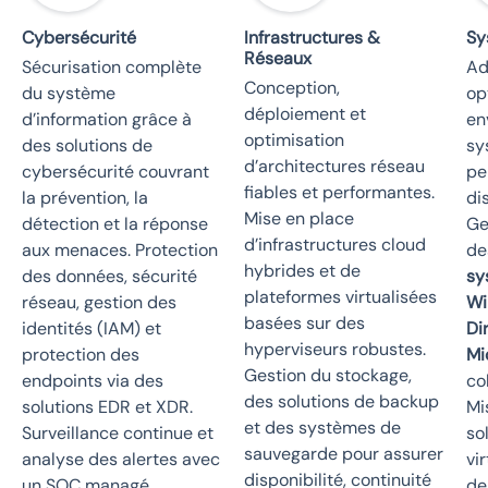
Cybersécurité
Infrastructures &
Sy
Réseaux
Sécurisation complète
Ad
Conception,
du système
op
déploiement et
d’information grâce à
en
optimisation
des solutions de
sy
d’architectures réseau
cybersécurité couvrant
pe
fiables et performantes.
la prévention, la
di
Mise en place
détection et la réponse
Ge
d’infrastructures cloud
aux menaces. Protection
de
hybrides et de
des données, sécurité
sy
plateformes virtualisées
réseau, gestion des
Wi
basées sur des
identités (IAM) et
Di
hyperviseurs robustes.
protection des
Mi
Gestion du stockage,
endpoints via des
co
des solutions de backup
solutions EDR et XDR.
Mi
et des systèmes de
Surveillance continue et
so
sauvegarde pour assurer
analyse des alertes avec
vi
disponibilité, continuité
un SOC managé
de