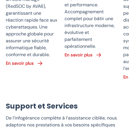
et performance.
(RedSOC by AVA6),
su
Accompagnement
garantissant une
pe
complet pour bâtir une
réaction rapide face aux
di
infrastructure moderne,
cyberattaques. Une
ac
évolutive et
approche globale pour
co
parfaitement
assurer une sécurité
sy
opérationnelle.
informatique fiable,
mo
conforme et durable.
pa
En savoir plus
au
En savoir plus
l’e
En
Support et Services
De l’infogérance complète à l’assistance ciblée, nous
adaptons nos prestations à vos besoins spécifiques