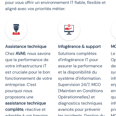
pour vous offrir un environnement IT fiable, flexible et
aligné avec vos priorités métier.
Assistance technique
Infogérance & support
M
Chez
AVA6
, nous savons
Solutions complètes
Le
que la performance de
d’infogérance IT pour
Op
votre infrastructure IT
assurer la performance
de
est cruciale pour le bon
et la disponibilité du
sy
fonctionnement de votre
système d’information.
in
entreprise. C’est
Supervision 24/7, MCO
en
pourquoi nous
(Maintien en Conditions
en
proposons une
Opérationnelles) et
qu
assistance technique
diagnostics techniques
in
complète
, réactive et
avancés pour prévenir
pr
adaptée à vos besoins.
les incidents. Gestion du
MC