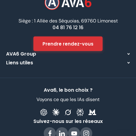
Siège : 1 Allée des Séquoias, 69760 Limonest
04 81 76 12 16
Prendre rendez-vous
AVA6 Group
Liens utiles
À propos
Centre d’assistance
Implantations
Contactez-nous
Nos métiers
Ava6, le bon choix ?
Partenaires
Recrutement
Voyons ce que les IAs disent
Données Personnelles
CGV
Suivez-nous sur les réseaux