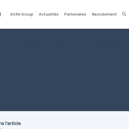
AVA6 Group
Actualités
Partenaires
Recrutement
>
Blog
>
Gestion parc informatique : comment automatiser efficacement
parc informatique :
 automatiser effi
ations IT ?
s l’article