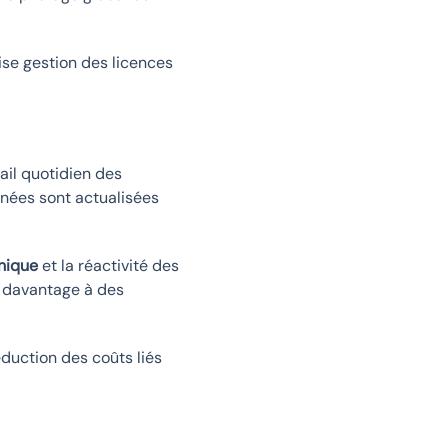
ise gestion des licences
vail quotidien des
nnées sont actualisées
nique
et la réactivité des
t davantage à des
éduction des coûts liés