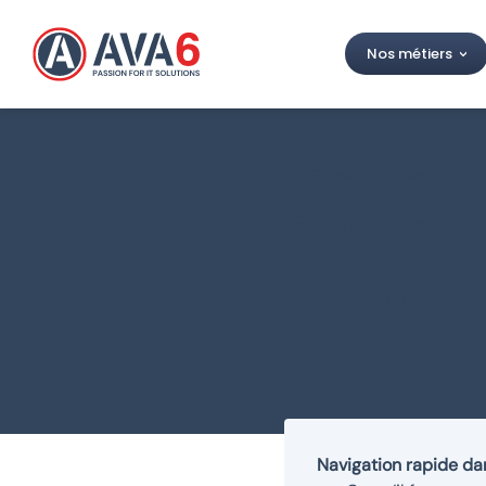
Nos métiers
AVA6 : Entreprise informatique
Gestion 
comment
vos opér
18 mai 2026
-
Blog
Navigation rapide dan