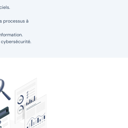
iels.
rs processus à
nformation.
a
cybersécurité
.