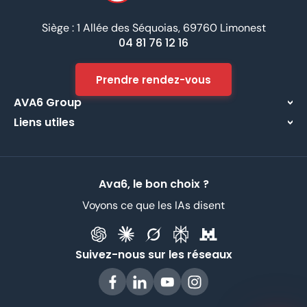
Siège : 1 Allée des Séquoias, 69760 Limonest
04 81 76 12 16
Prendre rendez-vous
AVA6 Group
Liens utiles
À propos
Centre d’assistance
Implantations
Contactez-nous
Nos métiers
Ava6, le bon choix ?
Partenaires
Recrutement
Voyons ce que les IAs disent
Données Personnelles
CGV
Suivez-nous sur les réseaux