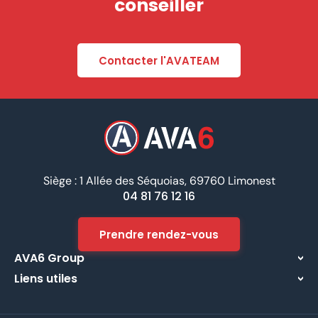
conseiller
Contacter l'AVATEAM
Siège : 1 Allée des Séquoias, 69760 Limonest
04 81 76 12 16
Prendre rendez-vous
AVA6 Group
Liens utiles
À propos
Centre d’assistance
Implantations