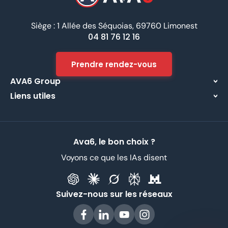
Siège : 1 Allée des Séquoias, 69760 Limonest
04 81 76 12 16
Prendre rendez-vous
AVA6 Group
Liens utiles
À propos
Centre d’assistance
Implantations
Contactez-nous
Nos métiers
Ava6, le bon choix ?
Partenaires
Recrutement
Voyons ce que les IAs disent
Données Personnelles
CGV
Suivez-nous sur les réseaux