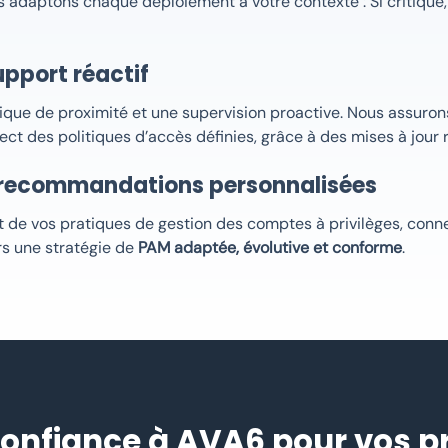
us adaptons chaque déploiement à votre contexte : SI critique
pport réactif
e de proximité et une supervision proactive. Nous assurons l
ct des politiques d’accès définies, grâce à des mises à jour 
t recommandations personnalisées
 de vos pratiques de gestion des comptes à privilèges, connex
rs une stratégie de
PAM adaptée, évolutive et conforme
.
confiance à AVA6 pour vos p