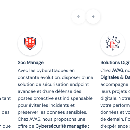
Soc Managé
Solutions Dig
Avec les cyberattaques en
Chez
AVA6
, n
constante évolution, disposer d’une
Digitales & D
solution de sécurisation endpoint
accompagne l
avancée et d’une défense des
leurs projets 
n tant
postes proactive est indispensable
digitale. Notr
pour éviter les incidents et
votre perform
s des
préserver les données sensibles.
données et vo
Chez AVA6, nous proposons une
de demain. Fo
nique
offre de
Cybersécurité managée :
d’expérience 