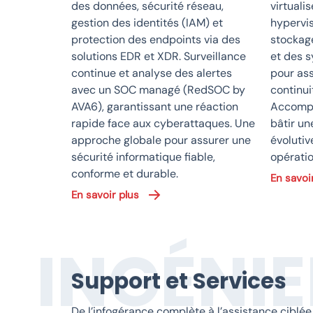
des données, sécurité réseau,
virtuali
gestion des identités (IAM) et
hypervis
protection des endpoints via des
stockag
solutions EDR et XDR. Surveillance
et des 
continue et analyse des alertes
pour ass
avec un SOC managé (RedSOC by
continui
AVA6), garantissant une réaction
Accomp
rapide face aux cyberattaques. Une
bâtir un
approche globale pour assurer une
évolutiv
sécurité informatique fiable,
opératio
conforme et durable.
En savoi
En savoir plus
INGÉNIE
Support et Services
De l’infogérance complète à l’assistance ciblée