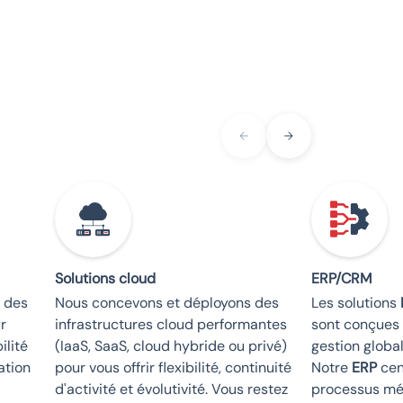
Solutions cloud
ERP/CRM
n des
Nous concevons et déployons des
Les solutions
r
infrastructures cloud performantes
sont conçues 
ilité
(IaaS, SaaS, cloud hybride ou privé)
gestion global
ation
pour vous offrir flexibilité, continuité
Notre
ERP
cen
d'activité et évolutivité. Vous restez
processus mét