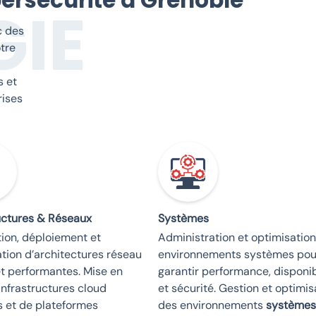
ersécurité à Grenoble
GIE
c des
tre
s et
rises
ructures & Réseaux
Systèmes
ion, déploiement et
Administration et optimisatio
tion d’architectures réseau
environnements systèmes pou
et performantes. Mise en
garantir performance, disponib
infrastructures cloud
et sécurité. Gestion et optimis
s et de plateformes
des environnements
systèmes