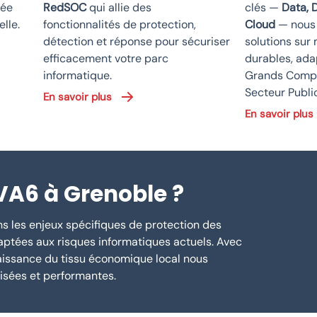
rée
RedSOC
qui allie des
clés —
Data, 
lle.
fonctionnalités de protection,
Cloud
— nous
détection et réponse pour sécuriser
solutions sur
efficacement votre parc
durables, ada
informatique.
Grands Compt
Secteur Public
En savoir plus
En savoir plus
VA6 à Grenoble ?
s les enjeux spécifiques de protection des
ptées aux risques informatiques actuels. Avec
naissance du tissu économique local nous
isées et performantes.