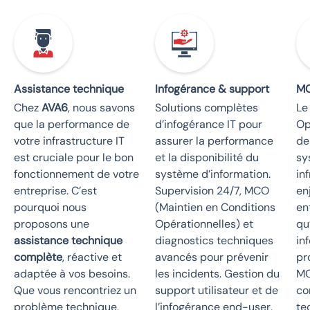
Assistance technique
Infogérance & support
M
Chez
AVA6
, nous savons
Solutions complètes
Le
que la performance de
d’infogérance IT pour
Op
votre infrastructure IT
assurer la performance
de
est cruciale pour le bon
et la disponibilité du
sy
fonctionnement de votre
système d’information.
in
entreprise. C’est
Supervision 24/7, MCO
en
pourquoi nous
(Maintien en Conditions
en
proposons une
Opérationnelles) et
qu
assistance technique
diagnostics techniques
in
complète
, réactive et
avancés pour prévenir
pr
adaptée à vos besoins.
les incidents. Gestion du
MC
Que vous rencontriez un
support utilisateur et de
co
problème technique,
l’infogérance end-user,
te