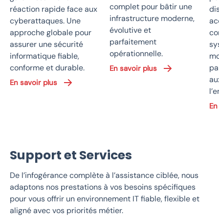
complet pour bâtir une
réaction rapide face aux
di
infrastructure moderne,
cyberattaques. Une
ac
évolutive et
approche globale pour
co
parfaitement
assurer une sécurité
sy
opérationnelle.
informatique fiable,
mo
conforme et durable.
pa
En savoir plus
au
En savoir plus
l’e
En
Support et Services
De l’infogérance complète à l’assistance ciblée, nous
adaptons nos prestations à vos besoins spécifiques
pour vous offrir un environnement IT fiable, flexible et
aligné avec vos priorités métier.