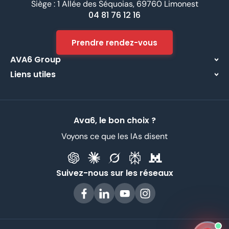
Siège : 1 Allée des Séquoias, 69760 Limonest
04 81 76 12 16
Prendre rendez-vous
AVA6 Group
Liens utiles
À propos
Centre d’assistance
Implantations
Contactez-nous
Nos métiers
Ava6, le bon choix ?
Partenaires
Recrutement
Voyons ce que les IAs disent
Données Personnelles
CGV
Suivez-nous sur les réseaux