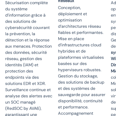
Réseaux
Sécurisation complète
Ad
Conception,
du système
op
déploiement et
d’information grâce à
en
optimisation
des solutions de
sy
d’architectures réseau
cybersécurité couvrant
pe
fiables et performantes.
la prévention, la
di
Mise en place
détection et la réponse
Ge
d’infrastructures cloud
aux menaces. Protection
de
hybrides et de
des données, sécurité
sy
plateformes virtualisées
réseau, gestion des
Wi
basées sur des
identités (IAM) et
Di
hyperviseurs robustes.
protection des
Mi
Gestion du stockage,
endpoints via des
co
des solutions de backup
solutions EDR et XDR.
Mi
et des systèmes de
Surveillance continue et
so
sauvegarde pour assurer
analyse des alertes avec
vi
disponibilité, continuité
un SOC managé
de
et performance.
(RedSOC by AVA6),
su
Accompagnement
garantissant une
pe