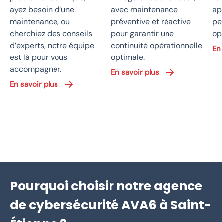
ayez besoin d’une
avec maintenance
ap
maintenance, ou
préventive et réactive
pe
cherchiez des conseils
pour garantir une
op
d’experts, notre équipe
continuité opérationnelle
En
est là pour vous
optimale.
accompagner.
En savoir plus
En savoir plus
Pourquoi choisir notre agence
de cybersécurité AVA6 à Saint-