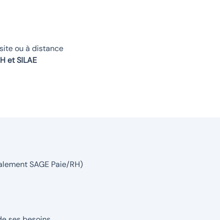
site ou à distance
RH et SILAE
déalement SAGE Paie/RH)
de ses besoins