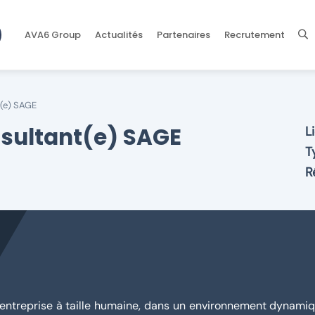
AVA6 Group
Actualités
Partenaires
Recrutement
(e) SAGE
onsultant(e) SAGE
L
T
R
 entreprise à taille humaine, dans un environnement dynami