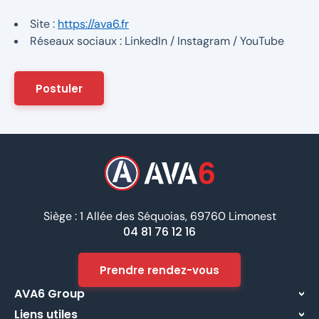
Site :
https://ava6.fr
Réseaux sociaux : LinkedIn / Instagram / YouTube
Postuler
Siège : 1 Allée des Séquoias, 69760 Limonest
04 81 76 12 16
Prendre rendez-vous
AVA6 Group
Liens utiles
À propos