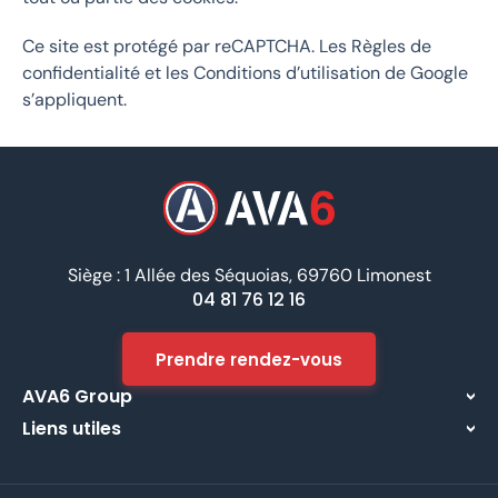
Ce site est protégé par reCAPTCHA. Les
Règles de
confidentialité
et les
Conditions d’utilisation
de Google
s’appliquent.
Siège : 1 Allée des Séquoias, 69760 Limonest
04 81 76 12 16
Prendre rendez-vous
AVA6 Group
Liens utiles
À propos
Centre d’assistance
Implantations