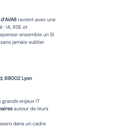
 d’AVA6
revient avec une
 : IA, RSE et
repenser ensemble un SI
 sans jamais oublier
d, 69002 Lyon
s grands enjeux IT
naires
autour de leurs
asero dans un cadre