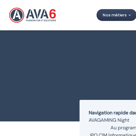
Nos métiers
AVA6 : Entreprise informatique
Nos ren
louper !
6 mai 2025
-
Événement
Navigation rapide dan
AVAGAMING Night
Au program
JPO CIM Informatiqu