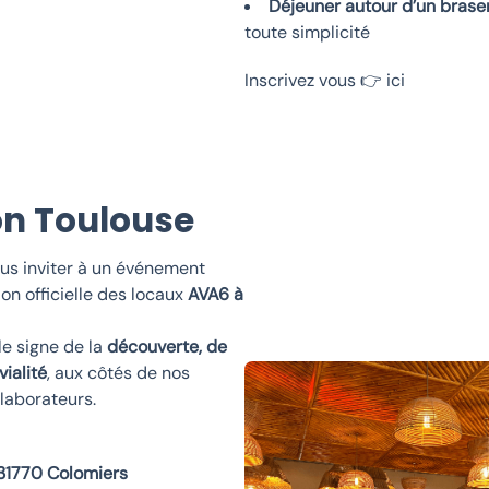
Déjeuner autour d’un brase
toute simplicité
Inscrivez vous 👉
ici
on Toulouse
us inviter à un événement
ion officielle des locaux
AVA6 à
le signe de la
découverte, de
vialité
, aux côtés de nos
llaborateurs.
 31770 Colomiers