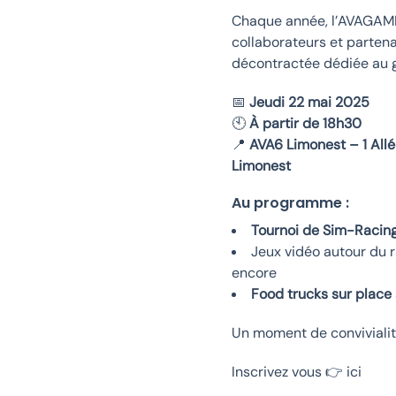
Chaque année, l’AVAGAMIN
collaborateurs et partena
décontractée dédiée au 
📅
Jeudi 22 mai 2025
🕙
À partir de 18h30
📍
AVA6 Limonest – 1 All
Limonest
Au programme :
Tournoi de Sim-Racin
Jeux vidéo autour du r
encore
Food trucks sur place
Un moment de convivialit
Inscrivez vous 👉
ici