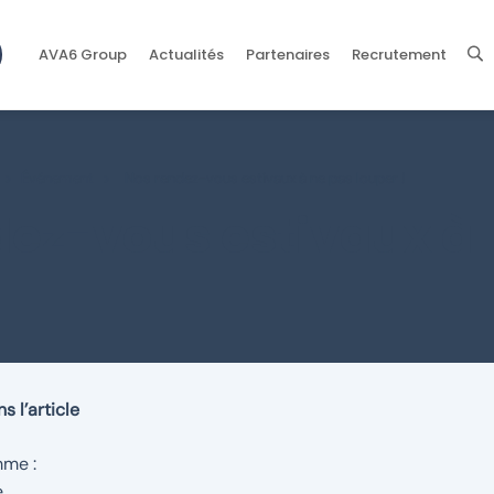
AVA6 Group
Actualités
Partenaires
Recrutement
>
Événement
>
Nos rendez-vous estivaux à ne pas louper !
dez-vous estivaux à 
s l’article
me :
e