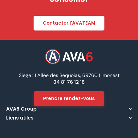
Contacter l'AVATEAM
Siège : 1 Allée des Séquoias, 69760 Limonest
04 81 76 12 16
Prendre rendez-vous
AVA6 Group
Liens utiles
À propos
Centre d’assistance
Implantations