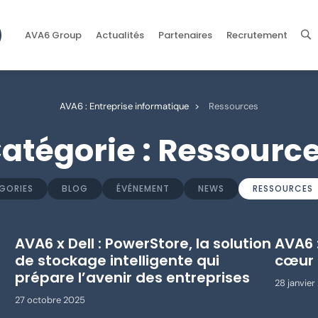
AVA6 Group
Actualités
Partenaires
Recrutement
AVA6 : Entreprise informatique
>
Ressources
atégorie :
Ressourc
GORIES
BLOG
ÉVÉNEMENT
NEWS
RESSOURCES
AVA6 x Dell : PowerStore, la solution
AVA6 
de stockage intelligente qui
cœur 
prépare l’avenir des entreprises
28 janvier
27 octobre 2025