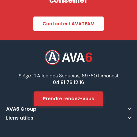
conseiller
Contacter l'AVATEAM
Siège : 1 Allée des Séquoias, 69760 Limonest
04 81 76 12 16
Prendre rendez-vous
AVA6 Group
Liens utiles
À propos
Centre d’assistance
Implantations